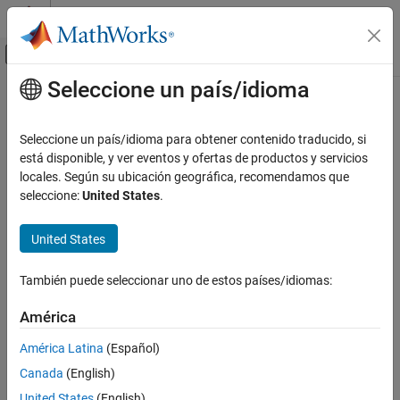
Saltar al contenido
Centro de ayuda de MATLAB
Mostrar/ocultar menú de navegación
Seleccione un país/idioma
Contenido principal
Inicio de Documentación
Code Generation
Seleccione un país/idioma para obtener contenido traducido, si
está disponible, y ver eventos y ofertas de productos y servicios
How useful was this information?
locales. Según su ubicación geográfica, recomendamos que
seleccione:
United States
.
United States
También puede seleccionar uno de estos países/idiomas:
América
América Latina
(Español)
Canada
(English)
United States
(English)