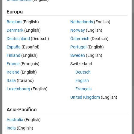
Europa
Belgium
(English)
Netherlands
(English)
Centro de confianza
Marcas comerciales
Denmark
(English)
Norway
(English)
Política de privacidad
Antipiratería
Estado de las aplicaciones
Deutschland
(Deutsch)
Österreich
(Deutsch)
Información de contacto
España
(Español)
Portugal
(English)
© 1994-2026 The MathWorks, Inc.
Finland
(English)
Sweden
(English)
France
(Français)
Switzerland
Seleccione un
España
Ireland
(English)
Deutsch
Italia
(Italiano)
English
Luxembourg
(English)
Français
United Kingdom
(English)
Asia-Pacífico
Australia
(English)
India
(English)