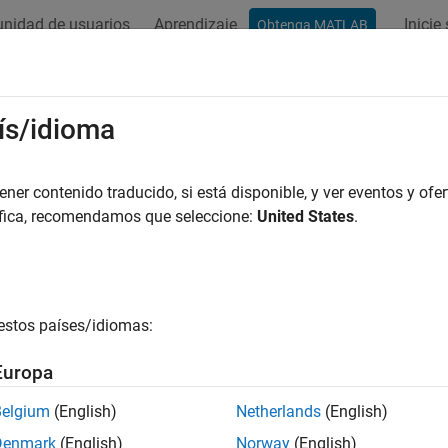
nidad de usuarios
Aprendizaje
Inicie
Obtenga MATLAB
ation
Examples
Functions
Blocks
Model Settings
ís/idioma
er contenido traducido, si está disponible, y ver eventos y ofer
How useful was this informat
áfica, recomendamos que seleccione:
United States
.
estos países/idiomas:
Europa
Belgium
(English)
Netherlands
(English)
Denmark
(English)
Norway
(English)