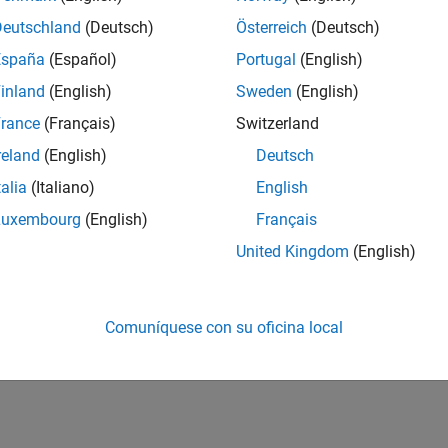
Deutschland
(Deutsch)
Österreich
(Deutsch)
España
(Español)
Portugal
(English)
inland
(English)
Sweden
(English)
rance
(Français)
Switzerland
reland
(English)
Deutsch
talia
(Italiano)
English
Luxembourg
(English)
Français
United Kingdom
(English)
Comuníquese con su oficina local