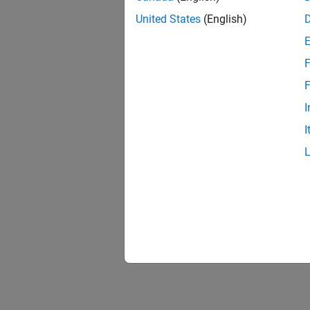
United States
(English)
F
F
I
I