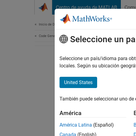
Saltar al contenido
Centro de ayuda de MATLAB
Comu
Document
Inicio de Documentación
Code Generation
Seleccione un pa
Seleccione un país/idioma para obten
locales. Según su ubicación geogr
United States
También puede seleccionar uno de 
América
América Latina
(Español)
Canada
(English)