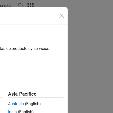
 sesión
Apps
Videos
Answers
tas de productos y servicios
ion?
Asia-Pacífico
Australia
(English)
India
(English)