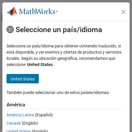
Saltar al contenido
Centro de ayuda de MATLAB
Mostrar/ocultar menú de navegación
Seleccione un país/idioma
Contenido principal
Inicio de Documentación
Code Generation
Seleccione un país/idioma para obtener contenido traducido, si
está disponible, y ver eventos y ofertas de productos y servicios
locales. Según su ubicación geográfica, recomendamos que
How useful was this information?
seleccione:
United States
.
United States
También puede seleccionar uno de estos países/idiomas:
América
América Latina
(Español)
Canada
(English)
United States
(English)