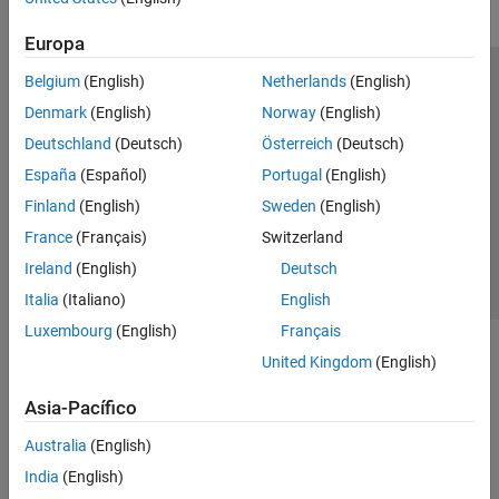
Europa
Belgium
(English)
Netherlands
(English)
Centro de confianza
Marcas comerciales
Denmark
(English)
Norway
(English)
Política de privacidad
Antipiratería
Estado de las aplicaciones
Deutschland
(Deutsch)
Österreich
(Deutsch)
Información de contacto
España
(Español)
Portugal
(English)
© 1994-2026 The MathWorks, Inc.
Finland
(English)
Sweden
(English)
France
(Français)
Switzerland
Seleccione un
España
Ireland
(English)
Deutsch
Italia
(Italiano)
English
Luxembourg
(English)
Français
United Kingdom
(English)
Asia-Pacífico
Australia
(English)
India
(English)