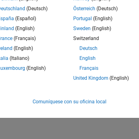
Deutschland
(Deutsch)
Österreich
(Deutsch)
España
(Español)
Portugal
(English)
inland
(English)
Sweden
(English)
rance
(Français)
Switzerland
reland
(English)
Deutsch
talia
(Italiano)
English
Luxembourg
(English)
Français
United Kingdom
(English)
Comuníquese con su oficina local