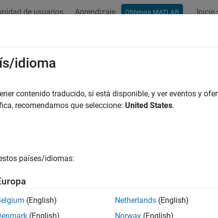
nidad de usuarios
Aprendizaje
Inicie
Obtenga MATLAB
ation
Examples
Functions
Blocks
Model Settings
ís/idioma
er contenido traducido, si está disponible, y ver eventos y ofer
How useful was this informat
áfica, recomendamos que seleccione:
United States
.
estos países/idiomas:
Europa
Belgium
(English)
Netherlands
(English)
Denmark
(English)
Norway
(English)