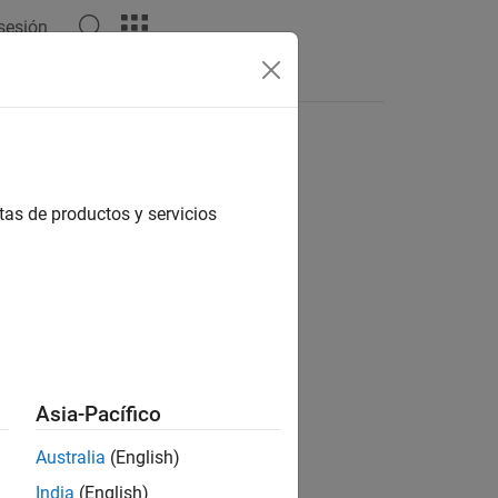
 sesión
Apps
Videos
Answers
tas de productos y servicios
ion?
Asia-Pacífico
Australia
(English)
India
(English)