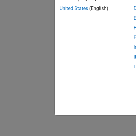
United States
(English)
F
F
I
I