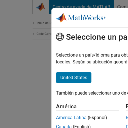
Saltar al contenido
Centro de ayuda de MATLAB
Comu
Document
Inicio de Documentación
Code Generation
Seleccione un pa
Seleccione un país/idioma para obten
locales. Según su ubicación geogr
United States
También puede seleccionar uno de 
América
América Latina
(Español)
Canada
(English)