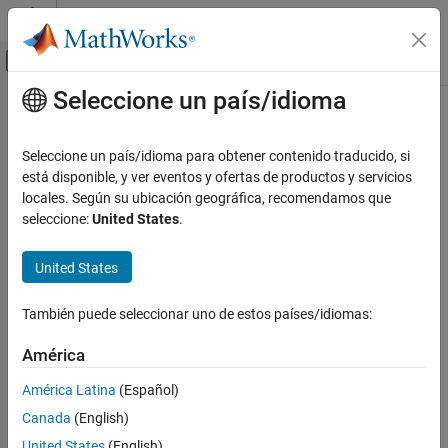
Saltar al contenido
Centro de ayuda de MATLAB
Mostrar/ocultar menú de navegación
Seleccione un país/idioma
Contenido principal
Inicio de Documentación
Code Generation
Seleccione un país/idioma para obtener contenido traducido, si
está disponible, y ver eventos y ofertas de productos y servicios
locales. Según su ubicación geográfica, recomendamos que
How useful was this information?
seleccione:
United States
.
United States
También puede seleccionar uno de estos países/idiomas:
América
América Latina
(Español)
Canada
(English)
United States
(English)