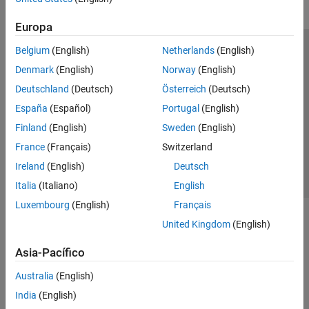
Europa
Belgium
(English)
Netherlands
(English)
Centro de confianza
Marcas comerciales
Denmark
(English)
Norway
(English)
Política de privacidad
Antipiratería
Estado de las aplicaciones
Deutschland
(Deutsch)
Österreich
(Deutsch)
Información de contacto
España
(Español)
Portugal
(English)
© 1994-2026 The MathWorks, Inc.
Finland
(English)
Sweden
(English)
France
(Français)
Switzerland
Seleccione un
España
Ireland
(English)
Deutsch
Italia
(Italiano)
English
Luxembourg
(English)
Français
United Kingdom
(English)
Asia-Pacífico
Australia
(English)
India
(English)