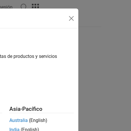
 sesión
Apps
Videos
Answers
tas de productos y servicios
ion?
Asia-Pacífico
Australia
(English)
India
(English)