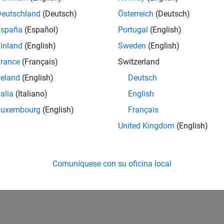
Deutschland
(Deutsch)
Österreich
(Deutsch)
España
(Español)
Portugal
(English)
inland
(English)
Sweden
(English)
rance
(Français)
Switzerland
reland
(English)
Deutsch
talia
(Italiano)
English
Luxembourg
(English)
Français
United Kingdom
(English)
Comuníquese con su oficina local