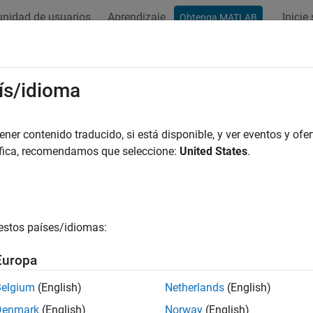
nidad de usuarios
Aprendizaje
Inicie
Obtenga MATLAB
ation
Examples
Functions
Blocks
Model Settings
ís/idioma
er contenido traducido, si está disponible, y ver eventos y ofer
How useful was this informat
áfica, recomendamos que seleccione:
United States
.
estos países/idiomas:
Europa
Belgium
(English)
Netherlands
(English)
Denmark
(English)
Norway
(English)