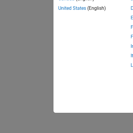
United States
(English)
F
F
I
I