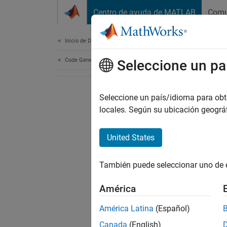
Saltar al contenido
Centro de ayuda de MATLAB
Comu
Document
Inicio de Documentación
Code Generation
Seleccione un pa
Seleccione un país/idioma para obten
locales. Según su ubicación geogr
United States
También puede seleccionar uno de 
América
América Latina
(Español)
Canada
(English)