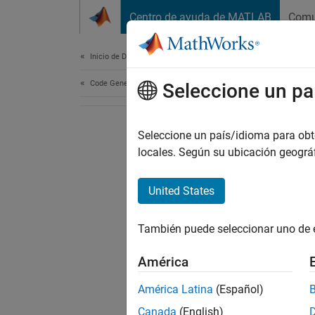
Saltar al contenido
Centro de ayuda de MATLAB
Comu
Document
Inicio de Documentación
Code Generation
Seleccione un pa
Seleccione un país/idioma para obten
locales. Según su ubicación geogr
United States
También puede seleccionar uno de 
América
América Latina
(Español)
Canada
(English)