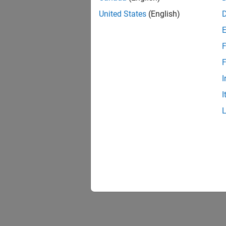
United States
(English)
F
F
I
I