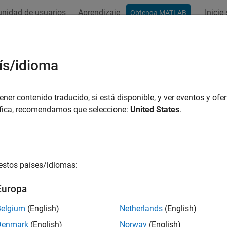
nidad de usuarios
Aprendizaje
Inicie
Obtenga MATLAB
ation
Examples
Functions
Blocks
Model Settings
ís/idioma
er contenido traducido, si está disponible, y ver eventos y ofer
How useful was this informat
áfica, recomendamos que seleccione:
United States
.
estos países/idiomas:
Europa
Belgium
(English)
Netherlands
(English)
Denmark
(English)
Norway
(English)