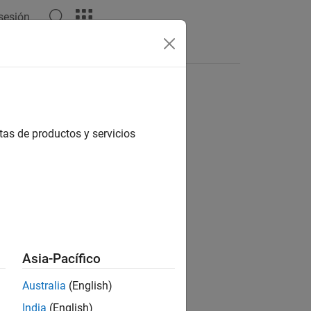
 sesión
Apps
Videos
Answers
tas de productos y servicios
ion?
Asia-Pacífico
Australia
(English)
India
(English)