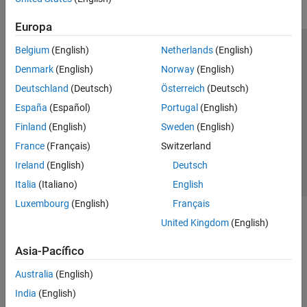
Europa
Belgium
(English)
Netherlands
(English)
Centro de confianza
Marcas comerciales
Denmark
(English)
Norway
(English)
Política de privacidad
Antipiratería
Estado de las aplicaciones
Deutschland
(Deutsch)
Österreich
(Deutsch)
Información de contacto
España
(Español)
Portugal
(English)
© 1994-2026 The MathWorks, Inc.
Finland
(English)
Sweden
(English)
France
(Français)
Switzerland
Seleccione un
España
Ireland
(English)
Deutsch
Italia
(Italiano)
English
Luxembourg
(English)
Français
United Kingdom
(English)
Asia-Pacífico
Australia
(English)
India
(English)