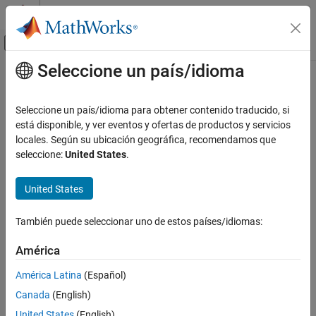
Saltar al contenido
Centro de ayuda de MATLAB
Mostrar/ocultar menú de navegación
Seleccione un país/idioma
Contenido principal
Inicio de Documentación
Code Generation
Seleccione un país/idioma para obtener contenido traducido, si
está disponible, y ver eventos y ofertas de productos y servicios
locales. Según su ubicación geográfica, recomendamos que
How useful was this information?
seleccione:
United States
.
United States
También puede seleccionar uno de estos países/idiomas:
América
América Latina
(Español)
Canada
(English)
United States
(English)