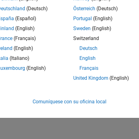
Deutschland
(Deutsch)
Österreich
(Deutsch)
España
(Español)
Portugal
(English)
inland
(English)
Sweden
(English)
rance
(Français)
Switzerland
reland
(English)
Deutsch
talia
(Italiano)
English
Luxembourg
(English)
Français
United Kingdom
(English)
Comuníquese con su oficina local