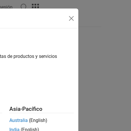
 sesión
Apps
Videos
Answers
tas de productos y servicios
ion?
Asia-Pacífico
Australia
(English)
India
(English)