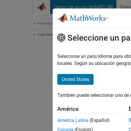
Saltar al contenido
Centro de ayuda de MATLAB
Comu
Document
Inicio de Documentación
Code Generation
Seleccione un pa
Seleccione un país/idioma para obten
locales. Según su ubicación geogr
United States
También puede seleccionar uno de 
América
América Latina
(Español)
Canada
(English)