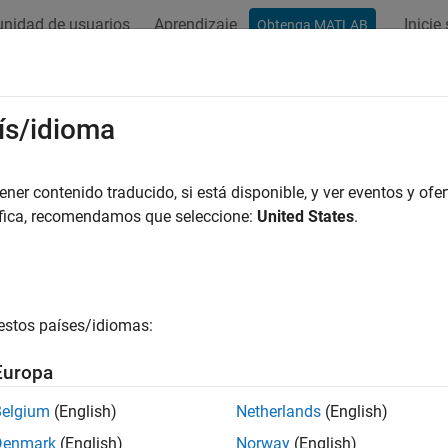
nidad de usuarios
Aprendizaje
Inicie
Obtenga MATLAB
ation
Examples
Functions
Blocks
Model Settings
ís/idioma
er contenido traducido, si está disponible, y ver eventos y ofer
How useful was this informat
áfica, recomendamos que seleccione:
United States
.
estos países/idiomas:
Europa
Belgium
(English)
Netherlands
(English)
Denmark
(English)
Norway
(English)