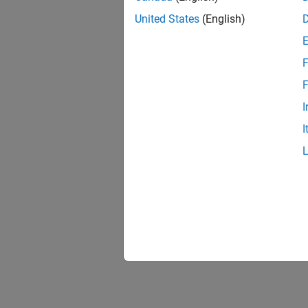
United States
(English)
F
F
I
I