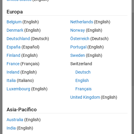
Europa
Belgium
(English)
Netherlands
(English)
Centro de confianza
Marcas comerciales
Denmark
(English)
Norway
(English)
Política de privacidad
Antipiratería
Estado de las aplicaciones
Deutschland
(Deutsch)
Österreich
(Deutsch)
Información de contacto
España
(Español)
Portugal
(English)
© 1994-2026 The MathWorks, Inc.
Finland
(English)
Sweden
(English)
France
(Français)
Switzerland
Seleccione un
España
Ireland
(English)
Deutsch
Italia
(Italiano)
English
Luxembourg
(English)
Français
United Kingdom
(English)
Asia-Pacífico
Australia
(English)
India
(English)