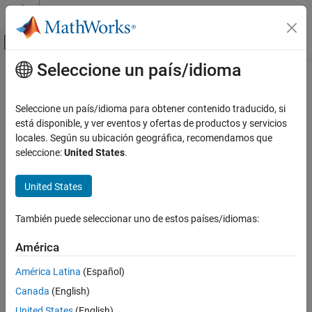
Saltar al contenido
Centro de ayuda de MATLAB
Mostrar/ocultar menú de navegación
Seleccione un país/idioma
Contenido principal
Inicio de Documentación
Physical Modeling
Seleccione un país/idioma para obtener contenido traducido, si
está disponible, y ver eventos y ofertas de productos y servicios
locales. Según su ubicación geográfica, recomendamos que
How useful was this information?
seleccione:
United States
.
United States
También puede seleccionar uno de estos países/idiomas:
América
América Latina
(Español)
Canada
(English)
United States
(English)