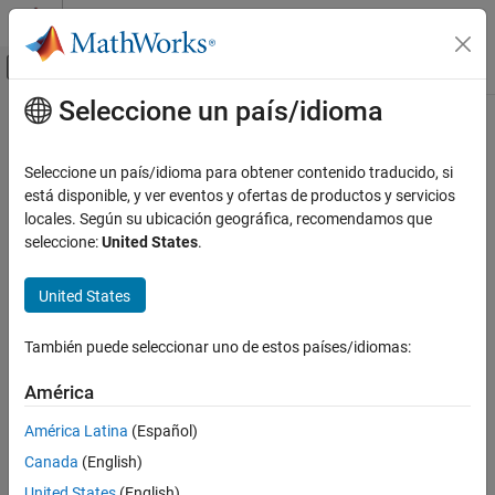
Saltar al contenido
Centro de ayuda de MATLAB
Mostrar/ocultar menú de navegación
Seleccione un país/idioma
Contenido principal
Inicio de Documentación
Physical Modeling
Seleccione un país/idioma para obtener contenido traducido, si
está disponible, y ver eventos y ofertas de productos y servicios
locales. Según su ubicación geográfica, recomendamos que
How useful was this information?
seleccione:
United States
.
United States
También puede seleccionar uno de estos países/idiomas:
América
América Latina
(Español)
Canada
(English)
United States
(English)