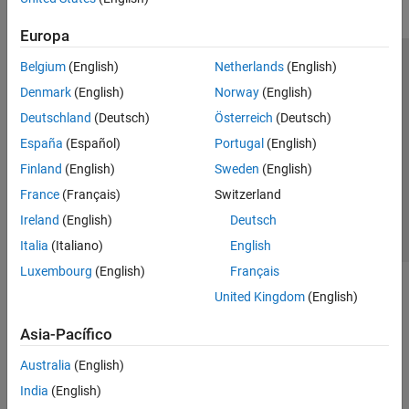
Europa
Belgium
(English)
Netherlands
(English)
Centro de confianza
Marcas comerciales
Denmark
(English)
Norway
(English)
Política de privacidad
Antipiratería
Estado de las aplicaciones
Deutschland
(Deutsch)
Österreich
(Deutsch)
Información de contacto
España
(Español)
Portugal
(English)
© 1994-2026 The MathWorks, Inc.
Finland
(English)
Sweden
(English)
France
(Français)
Switzerland
Seleccione un
España
Ireland
(English)
Deutsch
Italia
(Italiano)
English
Luxembourg
(English)
Français
United Kingdom
(English)
Asia-Pacífico
Australia
(English)
India
(English)