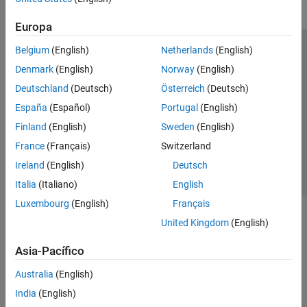
Europa
Belgium
(English)
Netherlands
(English)
Centro de confianza
Marcas comerciales
Denmark
(English)
Norway
(English)
Política de privacidad
Antipiratería
Estado de las aplicaciones
Deutschland
(Deutsch)
Österreich
(Deutsch)
Información de contacto
España
(Español)
Portugal
(English)
© 1994-2026 The MathWorks, Inc.
Finland
(English)
Sweden
(English)
France
(Français)
Switzerland
Seleccione un
España
Ireland
(English)
Deutsch
Italia
(Italiano)
English
Luxembourg
(English)
Français
United Kingdom
(English)
Asia-Pacífico
Australia
(English)
India
(English)