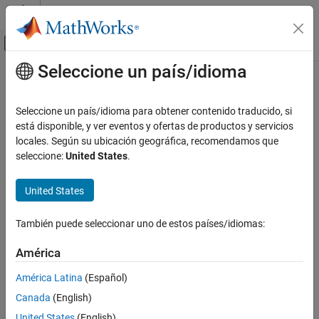
Saltar al contenido
Centro de ayuda de MATLAB
Mostrar/ocultar menú de navegación
Seleccione un país/idioma
Contenido principal
Inicio de Documentación
Physical Modeling
Seleccione un país/idioma para obtener contenido traducido, si
está disponible, y ver eventos y ofertas de productos y servicios
locales. Según su ubicación geográfica, recomendamos que
How useful was this information?
seleccione:
United States
.
United States
También puede seleccionar uno de estos países/idiomas:
América
América Latina
(Español)
Canada
(English)
United States
(English)