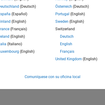
Deutschland
(Deutsch)
Österreich
(Deutsch)
España
(Español)
Portugal
(English)
inland
(English)
Sweden
(English)
rance
(Français)
Switzerland
reland
(English)
Deutsch
talia
(Italiano)
English
Luxembourg
(English)
Français
United Kingdom
(English)
Comuníquese con su oficina local