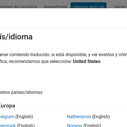
nidad de usuarios
Aprendizaje
Inicie
Obtenga MATLAB
ation
Examples
Functions
Blocks
Apps
Videos
ís/idioma
er contenido traducido, si está disponible, y ver eventos y ofer
How useful was this informat
áfica, recomendamos que seleccione:
United States
.
estos países/idiomas:
Europa
Belgium
(English)
Netherlands
(English)
Denmark
(English)
Norway
(English)