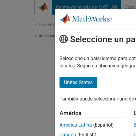
Saltar al contenido
Centro de ayuda de MATLAB
Comu
Document
Inicio de Documentación
RF and Mixed Signal
Seleccione un pa
Seleccione un país/idioma para obten
locales. Según su ubicación geogr
United States
También puede seleccionar uno de 
América
América Latina
(Español)
Canada
(English)