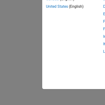
United States
(English)
F
F
I
I