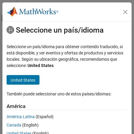
Saltar al contenido
Centro de ayuda de MATLAB
Mostrar/ocultar menú de navegación
Seleccione un país/idioma
Contenido principal
Inicio de Documentación
Procesamiento de señales
Seleccione un país/idioma para obtener contenido traducido, si
está disponible, y ver eventos y ofertas de productos y servicios
locales. Según su ubicación geográfica, recomendamos que
¿Qué tan útil fue esta traducción?
seleccione:
United States
.
United States
También puede seleccionar uno de estos países/idiomas:
América
América Latina
(Español)
Canada
(English)
United States
(English)