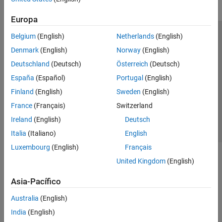
Europa
Belgium
(English)
Netherlands
(English)
Centro de confianza
Marcas comerciales
Denmark
(English)
Norway
(English)
Política de privacidad
Antipiratería
Estado de las aplicaciones
Deutschland
(Deutsch)
Österreich
(Deutsch)
Información de contacto
España
(Español)
Portugal
(English)
© 1994-2026 The MathWorks, Inc.
Finland
(English)
Sweden
(English)
France
(Français)
Switzerland
Seleccione un
España
Ireland
(English)
Deutsch
Italia
(Italiano)
English
Luxembourg
(English)
Français
United Kingdom
(English)
Asia-Pacífico
Australia
(English)
India
(English)