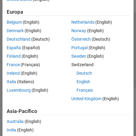
Europa
Belgium
(English)
Netherlands
(English)
Centro de confianza
Marcas comerciales
Denmark
(English)
Norway
(English)
Política de privacidad
Antipiratería
Estado de las aplicaciones
Deutschland
(Deutsch)
Österreich
(Deutsch)
Información de contacto
España
(Español)
Portugal
(English)
© 1994-2026 The MathWorks, Inc.
Finland
(English)
Sweden
(English)
France
(Français)
Switzerland
Seleccione un
España
Ireland
(English)
Deutsch
Italia
(Italiano)
English
Luxembourg
(English)
Français
United Kingdom
(English)
Asia-Pacífico
Australia
(English)
India
(English)