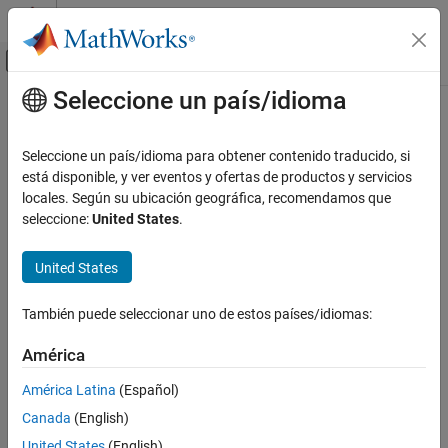
Saltar al contenido
Centro de ayuda de MATLAB
Mostrar/ocultar menú de navegación
Seleccione un país/idioma
Contenido principal
Inicio de Documentación
Computational Biology
Seleccione un país/idioma para obtener contenido traducido, si
está disponible, y ver eventos y ofertas de productos y servicios
How useful was this information?
locales. Según su ubicación geográfica, recomendamos que
seleccione:
United States
.
United States
También puede seleccionar uno de estos países/idiomas:
América
América Latina
(Español)
Canada
(English)
United States
(English)