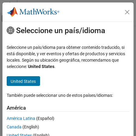
Saltar al contenido
Centro de ayuda de MATLAB
Mostrar/ocultar menú de navegación
Seleccione un país/idioma
Contenido principal
Inicio de Documentación
Computational Biology
Seleccione un país/idioma para obtener contenido traducido, si
está disponible, y ver eventos y ofertas de productos y servicios
locales. Según su ubicación geográfica, recomendamos que
How useful was this information?
seleccione:
United States
.
United States
También puede seleccionar uno de estos países/idiomas:
América
América Latina
(Español)
Canada
(English)
United States
(English)