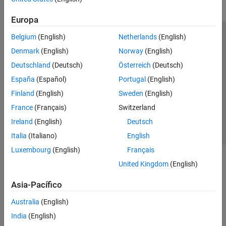
Europa
Belgium
(English)
Netherlands
(English)
Centro de confianza
Marcas comerciales
Denmark
(English)
Norway
(English)
Política de privacidad
Antipiratería
Estado de las aplicaciones
Deutschland
(Deutsch)
Österreich
(Deutsch)
Información de contacto
España
(Español)
Portugal
(English)
© 1994-2026 The MathWorks, Inc.
Finland
(English)
Sweden
(English)
France
(Français)
Switzerland
Seleccione un
España
Ireland
(English)
Deutsch
Italia
(Italiano)
English
Luxembourg
(English)
Français
United Kingdom
(English)
Asia-Pacífico
Australia
(English)
India
(English)