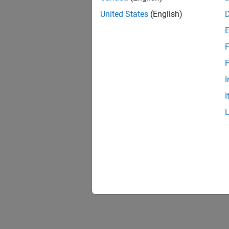
United States
(English)
F
F
I
I