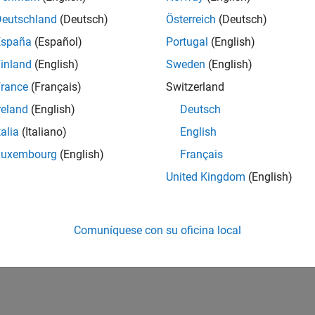
Deutschland
(Deutsch)
Österreich
(Deutsch)
España
(Español)
Portugal
(English)
inland
(English)
Sweden
(English)
rance
(Français)
Switzerland
reland
(English)
Deutsch
talia
(Italiano)
English
Luxembourg
(English)
Français
United Kingdom
(English)
Comuníquese con su oficina local