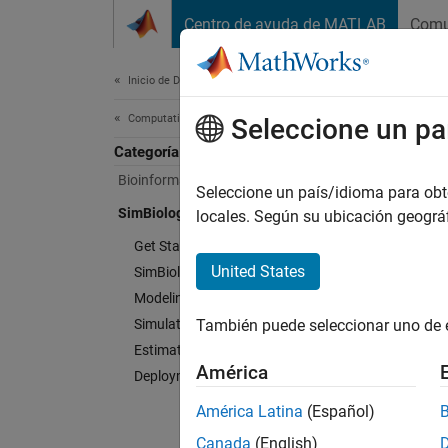
Saltar al contenido
Centro de ayuda de MATLAB
Comu
Document
Inicio de Documentación
Computational Biology
Seleccione un pa
Categoría
Bioinformatics Toolbox
Seleccione un país/idioma para obten
SimBiology
locales. Según su ubicación geogr
Get Started with SimBiology
United States
SimBiology Apps
Modeling
Simulation
También puede seleccionar uno de 
Estimation
América
Deployment
América Latina
(Español)
Canada
(English)