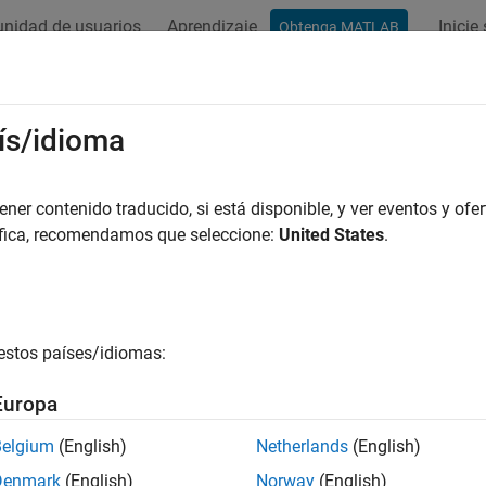
nidad de usuarios
Aprendizaje
Inicie
Obtenga MATLAB
ation
Examples
Functions
Apps
Videos
Answers
ís/idioma
er contenido traducido, si está disponible, y ver eventos y ofer
How useful was this informat
áfica, recomendamos que seleccione:
United States
.
estos países/idiomas:
Europa
Belgium
(English)
Netherlands
(English)
Denmark
(English)
Norway
(English)