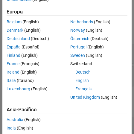
Input Arguments
store entities, this method returns a
array of
0x0
simevents.Storage objects.
Output Arguments
Europa
Examples
Belgium
(English)
Netherlands
(English)
Input Arguments
Version History
Denmark
(English)
Norway
(English)
See Also
expand all
Deutschland
(Deutsch)
Österreich
(Deutsch)
España
(Español)
Portugal
(English)
—
SimulationObserver object
obj
character vector
Finland
(English)
Sweden
(English)
France
(Français)
Switzerland
—
Full path to block
blkPath
Ireland
(English)
Deutsch
character vector
Italia
(Italiano)
English
Luxembourg
(English)
Français
Output Arguments
United Kingdom
(English)
expand all
Asia-Pacífico
Australia
(English)
— Storage handles for the
storagesForBlock
block
India
(English)
array of handles to simevents.Storage objects