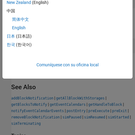
New Zealand
(English)
中国
Examples
简体中文
English
expand all
日本
(日本語)
Get Handles for All Block Storage Elements
한국
(한국어)
Version History
Comuníquese con su oficina local
Introduced in R2016a
See Also
|
|
addBlockNotification
getAllBlockWithStorages
|
|
|
getBlocksToNotify
getEventCalendars
getHandleToBlock
|
|
|
|
notifyEventCalendarEvents
postEntry
preExecute
preExit
|
|
|
|
removeBlockNotification
simPaused
simResumed
simStarted
simTerminating