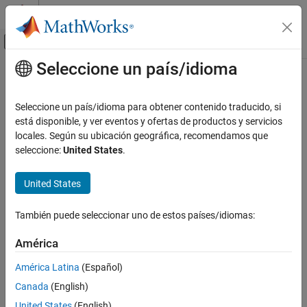
Saltar al contenido
Centro de ayuda de MATLAB
Mostrar/ocultar menú de navegación
Seleccione un país/idioma
Contenido principal
Inicio de Documentación
getHandlesToBlockStorages
Event-Based Modeling
Seleccione un país/idioma para obtener contenido traducido, si
Class:
simevents.SimulationObserver
está disponible, y ver eventos y ofertas de productos y servicios
SimEvents
Namespace:
simevents
locales. Según su ubicación geográfica, recomendamos que
Simulation, Debugging, and Visualization
seleccione:
United States
.
Create Custom Visualization
Return storage handles of specified block
United States
SimEvents
expand all in page
Block Authoring
Syntax
También puede seleccionar uno de estos países/idiomas:
Create Custom Visualization
getHandlesToBlockStorages(obj,blkPath)
América
getHandlesToBlockStorages
Description
ON THIS PAGE
América Latina
(Español)
Syntax
Canada
(English)
returns the storage
getHandlesToBlockStorages(
,
)
obj
blkPath
Description
handles for the block specified by
. If the block does not
blkPath
United States
(English)