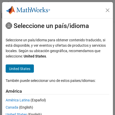
Saltar al contenido
Centro de ayuda de MATLAB
Mostrar/ocultar menú de navegación
Seleccione un país/idioma
Contenido principal
Inicio de Documentación
Physical Modeling
Seleccione un país/idioma para obtener contenido traducido, si
está disponible, y ver eventos y ofertas de productos y servicios
locales. Según su ubicación geográfica, recomendamos que
How useful was this information?
seleccione:
United States
.
United States
También puede seleccionar uno de estos países/idiomas:
América
América Latina
(Español)
Canada
(English)
United States
(English)