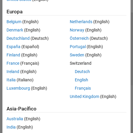
Europa
Belgium
(English)
Netherlands
(English)
Centro de confianza
Marcas comerciales
Denmark
(English)
Norway
(English)
Política de privacidad
Antipiratería
Estado de las aplicaciones
Deutschland
(Deutsch)
Österreich
(Deutsch)
Información de contacto
España
(Español)
Portugal
(English)
© 1994-2026 The MathWorks, Inc.
Finland
(English)
Sweden
(English)
France
(Français)
Switzerland
Seleccione un
España
Ireland
(English)
Deutsch
Italia
(Italiano)
English
Luxembourg
(English)
Français
United Kingdom
(English)
Asia-Pacífico
Australia
(English)
India
(English)