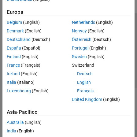
Europa
Belgium
(English)
Netherlands
(English)
Centro de confianza
Marcas comerciales
Denmark
(English)
Norway
(English)
Política de privacidad
Antipiratería
Estado de las aplicaciones
Deutschland
(Deutsch)
Österreich
(Deutsch)
Información de contacto
España
(Español)
Portugal
(English)
© 1994-2026 The MathWorks, Inc.
Finland
(English)
Sweden
(English)
France
(Français)
Switzerland
Seleccione un
España
Ireland
(English)
Deutsch
Italia
(Italiano)
English
Luxembourg
(English)
Français
United Kingdom
(English)
Asia-Pacífico
Australia
(English)
India
(English)