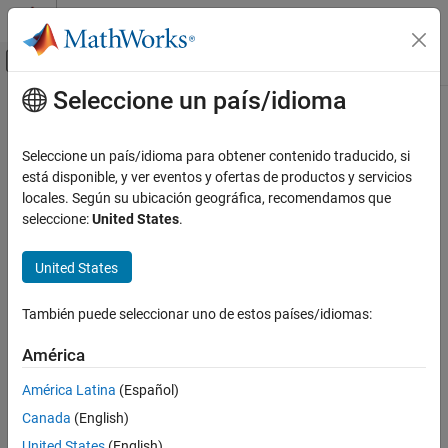
Saltar al contenido
Centro de ayuda de MATLAB
Mostrar/ocultar menú de navegación
Seleccione un país/idioma
Contenido principal
Inicio de Documentación
Modelado físico
Seleccione un país/idioma para obtener contenido traducido, si
está disponible, y ver eventos y ofertas de productos y servicios
¿Qué tan útil fue esta traducción?
locales. Según su ubicación geográfica, recomendamos que
seleccione:
United States
.
United States
También puede seleccionar uno de estos países/idiomas:
América
América Latina
(Español)
Canada
(English)
United States
(English)