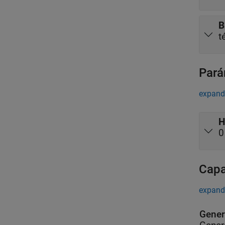
B
t
Pará
expand
H
0
Capa
expand
Gener