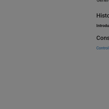
Gener
Hist
Introd
Cons
Control