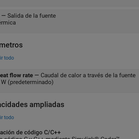
—
Salida de la fuente
érmica
metros
ir todo
eat flow rate
—
Caudal de calor a través de la fuente
 W (predeterminado)
cidades ampliadas
ir todo
ación de código C/C++