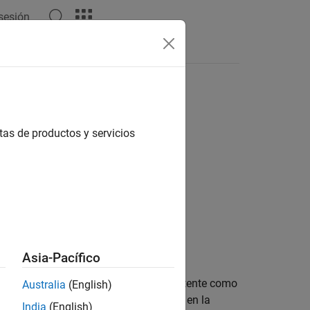
 sesión
 del lenguaje
Vídeos
Respuestas
tas de productos y servicios
es
Asia-Pacífico
a térmica que es lo suficientemente potente como
Australia
(English)
emente de la diferencia de temperatura en la
India
(English)