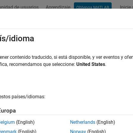
nidad de usuarios
Aprendizaje
Inicie
Obtenga MATLAB
ación
Ejemplos
Funciones
Bloques
Apps
Sintaxis
t Flow Rate Source
ís/idioma
constante de energía térmica, caracterizada por flujo de calor
er contenido traducido, si está disponible, y ver eventos y ofer
áfica, recomendamos que seleccione:
United States
.
r todo en la página
Bibliotecas:
Simscape / Foundation Library / Thermal / Thermal Sourc
estos países/idiomas:
ripción
Europa
que
Heat Flow Rate Source
representa una fuente ideal de energí
Belgium
(English)
Netherlands
(English)
ntener el flujo de calor especificado en su salida independient
Denmark
(English)
Norway
(English)