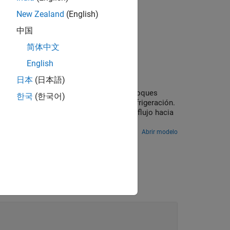
New Zealand
(English)
el parámetro
Heat flow rate
.
中国
简体中文
English
日本
(日本語)
eración de motores básico utilizando bloques
한국
(한국어)
lujo de agua a través del circuito de refrigeración.
el radiador. El termostato, que desvía el flujo hacia
peratura del sistema.
Abrir modelo