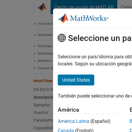
Saltar al contenido
Centro de ayuda de MATLAB
Comu
Document
Inicio de Documentación
Modelado físico
Hea
Seleccione un pa
Simscape
Bibliotecas de bloques Foundation
Fuente 
Seleccione un país/idioma para obten
Modelos térmicos
locales. Según su ubicación geogr
Fuentes térmicas
expandi
United States
Heat Flow Rate Source
EN ESTA PÁGINA
También puede seleccionar uno de 
Descripción
Ejemplos
Desc
América
Puertos
Parámetros
El blo
América Latina
(Español)
para ma
Capacidades ampliadas
Canada
(English)