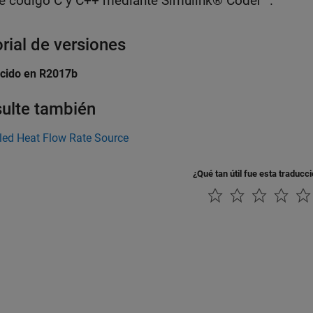
e código C y C++ mediante Simulink® Coder™.
orial de versiones
ucido en R2017b
ulte también
led Heat Flow Rate Source
¿Qué tan útil fue esta traducc