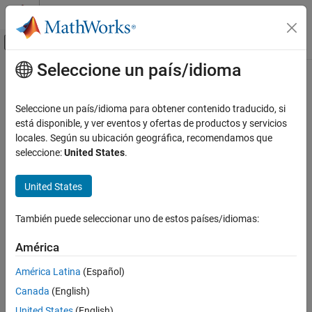
Saltar al contenido
Centro de ayuda de MATLAB
Mostrar/ocultar menú de navegación
Seleccione un país/idioma
Contenido principal
Inicio de Documentación
Modelado físico
Seleccione un país/idioma para obtener contenido traducido, si
está disponible, y ver eventos y ofertas de productos y servicios
locales. Según su ubicación geográfica, recomendamos que
¿Qué tan útil fue esta traducción?
seleccione:
United States
.
United States
También puede seleccionar uno de estos países/idiomas:
América
América Latina
(Español)
Canada
(English)
United States
(English)