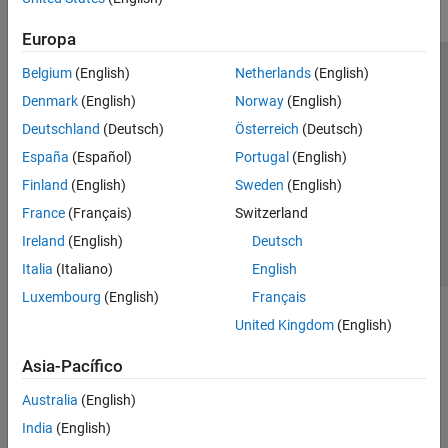
Europa
Belgium
(English)
Netherlands
(English)
Centro de confianza
Marcas comerciales
Denmark
(English)
Norway
(English)
Política de privacidad
Antipiratería
Estado de las aplicaciones
Deutschland
(Deutsch)
Österreich
(Deutsch)
Información de contacto
España
(Español)
Portugal
(English)
© 1994-2026 The MathWorks, Inc.
Finland
(English)
Sweden
(English)
France
(Français)
Switzerland
Seleccione un
España
Ireland
(English)
Deutsch
Italia
(Italiano)
English
Luxembourg
(English)
Français
United Kingdom
(English)
Asia-Pacífico
Australia
(English)
India
(English)