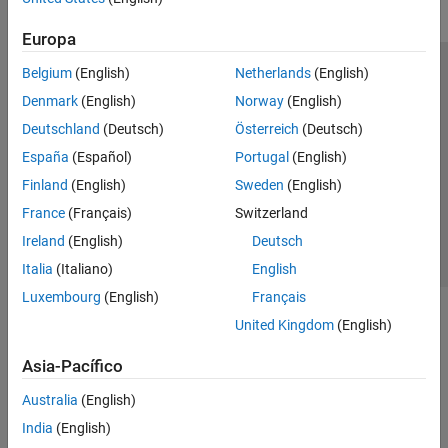
Europa
Belgium
(English)
Netherlands
(English)
Centro de confianza
Marcas comerciales
Denmark
(English)
Norway
(English)
Política de privacidad
Antipiratería
Estado de las aplicaciones
Deutschland
(Deutsch)
Österreich
(Deutsch)
Información de contacto
España
(Español)
Portugal
(English)
© 1994-2026 The MathWorks, Inc.
Finland
(English)
Sweden
(English)
France
(Français)
Switzerland
Seleccione un
España
Ireland
(English)
Deutsch
Italia
(Italiano)
English
Luxembourg
(English)
Français
United Kingdom
(English)
Asia-Pacífico
Australia
(English)
India
(English)