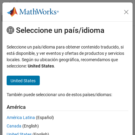
Saltar al contenido
Centro de ayuda de MATLAB
Mostrar/ocultar menú de navegación
Seleccione un país/idioma
Contenido principal
Inicio de Documentación
Modelado físico
Seleccione un país/idioma para obtener contenido traducido, si
está disponible, y ver eventos y ofertas de productos y servicios
locales. Según su ubicación geográfica, recomendamos que
¿Qué tan útil fue esta traducción?
seleccione:
United States
.
United States
También puede seleccionar uno de estos países/idiomas:
América
América Latina
(Español)
Canada
(English)
United States
(English)