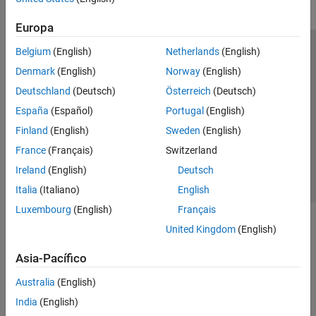
Europa
Belgium
(English)
Netherlands
(English)
Centro de confianza
Marcas comerciales
Denmark
(English)
Norway
(English)
Política de privacidad
Antipiratería
Estado de las aplicaciones
Deutschland
(Deutsch)
Österreich
(Deutsch)
Información de contacto
España
(Español)
Portugal
(English)
© 1994-2026 The MathWorks, Inc.
Finland
(English)
Sweden
(English)
France
(Français)
Switzerland
Seleccione un
España
Ireland
(English)
Deutsch
Italia
(Italiano)
English
Luxembourg
(English)
Français
United Kingdom
(English)
Asia-Pacífico
Australia
(English)
India
(English)