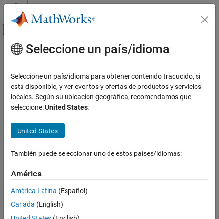
Saltar al contenido
Centro de ayuda de MATLAB
Mostrar/ocultar menú de navegación
Seleccione un país/idioma
Contenido principal
Inicio de Documentación
Modelado físico
Seleccione un país/idioma para obtener contenido traducido, si
está disponible, y ver eventos y ofertas de productos y servicios
locales. Según su ubicación geográfica, recomendamos que
¿Qué tan útil fue esta traducción?
seleccione:
United States
.
United States
También puede seleccionar uno de estos países/idiomas:
América
América Latina
(Español)
Canada
(English)
United States
(English)