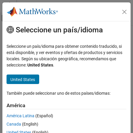
Saltar al contenido
Centro de ayuda de MATLAB
Mostrar/ocultar menú de navegación
Seleccione un país/idioma
Contenido principal
Inicio de Documentación
Seleccione un país/idioma para obtener contenido traducido, si
está disponible, y ver eventos y ofertas de productos y servicios
¿Qué tan útil fue esta traducción?
locales. Según su ubicación geográfica, recomendamos que
seleccione:
United States
.
United States
También puede seleccionar uno de estos países/idiomas:
América
América Latina
(Español)
Canada
(English)
United States
(English)