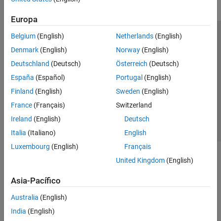
Europa
Belgium
(English)
Netherlands
(English)
Centro de confianza
Marcas comerciales
Denmark
(English)
Norway
(English)
Política de privacidad
Antipiratería
Estado de las aplicaciones
Deutschland
(Deutsch)
Österreich
(Deutsch)
Información de contacto
España
(Español)
Portugal
(English)
© 1994-2026 The MathWorks, Inc.
Finland
(English)
Sweden
(English)
France
(Français)
Switzerland
Seleccione un
España
Ireland
(English)
Deutsch
Italia
(Italiano)
English
Luxembourg
(English)
Français
United Kingdom
(English)
Asia-Pacífico
Australia
(English)
India
(English)