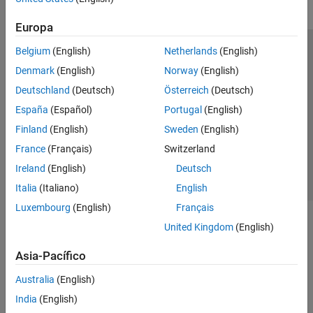
Europa
Belgium
(English)
Netherlands
(English)
Centro de confianza
Marcas comerciales
Denmark
(English)
Norway
(English)
Política de privacidad
Antipiratería
Estado de las aplicaciones
Deutschland
(Deutsch)
Österreich
(Deutsch)
Información de contacto
España
(Español)
Portugal
(English)
© 1994-2026 The MathWorks, Inc.
Finland
(English)
Sweden
(English)
France
(Français)
Switzerland
Seleccione un
España
Ireland
(English)
Deutsch
Italia
(Italiano)
English
Luxembourg
(English)
Français
United Kingdom
(English)
Asia-Pacífico
Australia
(English)
India
(English)