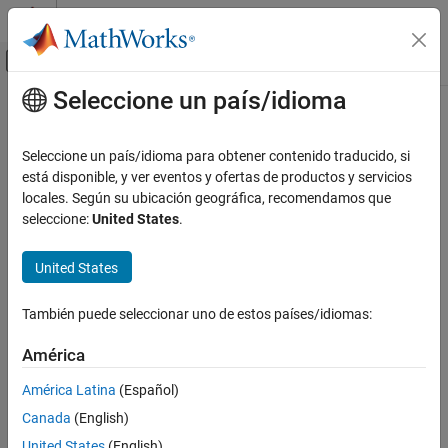
Saltar al contenido
Centro de ayuda de MATLAB
Mostrar/ocultar menú de navegación
Seleccione un país/idioma
Contenido principal
Inicio de Documentación
Seleccione un país/idioma para obtener contenido traducido, si
está disponible, y ver eventos y ofertas de productos y servicios
¿Qué tan útil fue esta traducción?
locales. Según su ubicación geográfica, recomendamos que
seleccione:
United States
.
United States
También puede seleccionar uno de estos países/idiomas:
América
América Latina
(Español)
Canada
(English)
United States
(English)