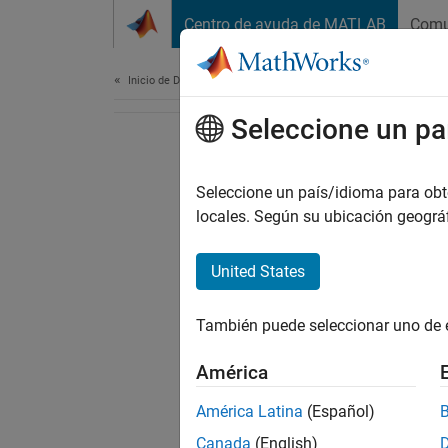
Saltar al contenido
Centro de ayuda de MATLAB
Comu
Document
Inicio de Documentación
Seleccione un pa
Seleccione un país/idioma para obten
locales. Según su ubicación geogr
United States
También puede seleccionar uno de 
América
América Latina
(Español)
Canada
(English)