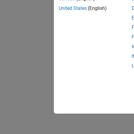
United States
(English)
F
F
I
I