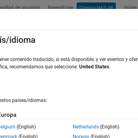
nidad de usuarios
Aprendizaje
Inicie
Obtenga MATLAB
ación
Ejemplos
Funciones
Bloques
Apps
Vídeos
ís/idioma
er contenido traducido, si está disponible, y ver eventos y ofer
¿Qué tan útil fue esta traducc
áfica, recomendamos que seleccione:
United States
.
estos países/idiomas:
Europa
Belgium
(English)
Netherlands
(English)
Denmark
(English)
Norway
(English)