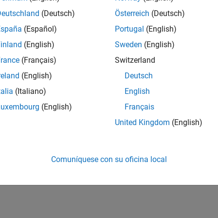
Deutschland
(Deutsch)
Österreich
(Deutsch)
España
(Español)
Portugal
(English)
inland
(English)
Sweden
(English)
rance
(Français)
Switzerland
reland
(English)
Deutsch
talia
(Italiano)
English
Luxembourg
(English)
Français
United Kingdom
(English)
Comuníquese con su oficina local