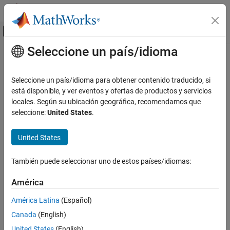
Saltar al contenido
Centro de ayuda de MATLAB
Mostrar/ocultar menú de navegación
Seleccione un país/idioma
Contenido principal
Inicio de Documentación
Seleccione un país/idioma para obtener contenido traducido, si
está disponible, y ver eventos y ofertas de productos y servicios
locales. Según su ubicación geográfica, recomendamos que
¿Qué tan útil fue esta traducción?
seleccione:
United States
.
United States
También puede seleccionar uno de estos países/idiomas:
América
América Latina
(Español)
Canada
(English)
United States
(English)