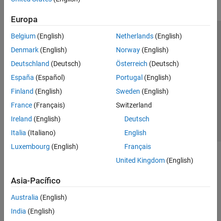
Europa
Belgium
(English)
Netherlands
(English)
Centro de confianza
Marcas comerciales
Denmark
(English)
Norway
(English)
Política de privacidad
Antipiratería
Estado de las aplicaciones
Deutschland
(Deutsch)
Österreich
(Deutsch)
Información de contacto
España
(Español)
Portugal
(English)
© 1994-2026 The MathWorks, Inc.
Finland
(English)
Sweden
(English)
France
(Français)
Switzerland
Seleccione un
España
Ireland
(English)
Deutsch
Italia
(Italiano)
English
Luxembourg
(English)
Français
United Kingdom
(English)
Asia-Pacífico
Australia
(English)
India
(English)