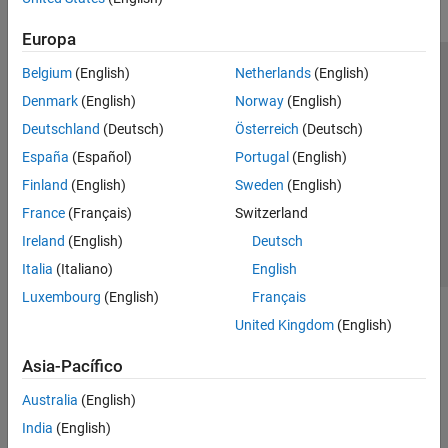
Europa
Belgium
(English)
Netherlands
(English)
Centro de confianza
Marcas comerciales
Denmark
(English)
Norway
(English)
Política de privacidad
Antipiratería
Estado de las aplicaciones
Deutschland
(Deutsch)
Österreich
(Deutsch)
Información de contacto
España
(Español)
Portugal
(English)
© 1994-2026 The MathWorks, Inc.
Finland
(English)
Sweden
(English)
France
(Français)
Switzerland
Seleccione un
España
Ireland
(English)
Deutsch
Italia
(Italiano)
English
Luxembourg
(English)
Français
United Kingdom
(English)
Asia-Pacífico
Australia
(English)
India
(English)