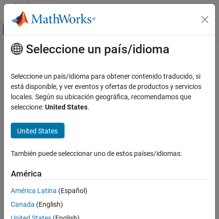
Saltar al contenido
Centro de ayuda de MATLAB
Mostrar/ocultar menú de navegación
Seleccione un país/idioma
Contenido principal
Inicio de Documentación
Seleccione un país/idioma para obtener contenido traducido, si
está disponible, y ver eventos y ofertas de productos y servicios
locales. Según su ubicación geográfica, recomendamos que
¿Qué tan útil fue esta traducción?
seleccione:
United States
.
United States
También puede seleccionar uno de estos países/idiomas:
América
América Latina
(Español)
Canada
(English)
United States
(English)