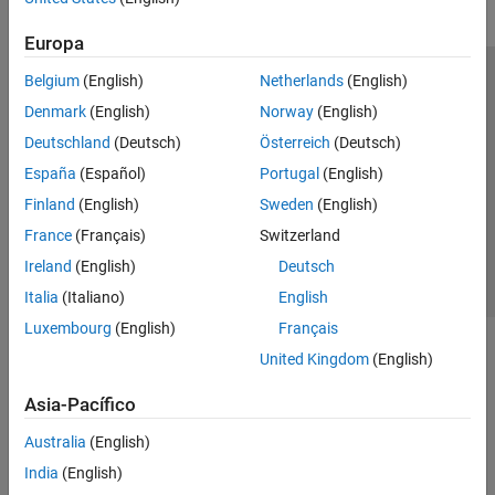
Europa
Belgium
(English)
Netherlands
(English)
Centro de confianza
Marcas comerciales
Denmark
(English)
Norway
(English)
Política de privacidad
Antipiratería
Estado de las aplicaciones
Deutschland
(Deutsch)
Österreich
(Deutsch)
Información de contacto
España
(Español)
Portugal
(English)
© 1994-2026 The MathWorks, Inc.
Finland
(English)
Sweden
(English)
France
(Français)
Switzerland
Seleccione un
España
Ireland
(English)
Deutsch
Italia
(Italiano)
English
Luxembourg
(English)
Français
United Kingdom
(English)
Asia-Pacífico
Australia
(English)
India
(English)