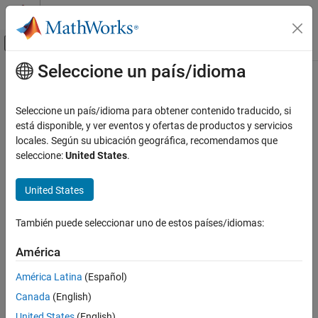
Saltar al contenido
Centro de ayuda de MATLAB
Mostrar/ocultar menú de navegación
Seleccione un país/idioma
Contenido principal
Inicio de Documentación
Seleccione un país/idioma para obtener contenido traducido, si
está disponible, y ver eventos y ofertas de productos y servicios
locales. Según su ubicación geográfica, recomendamos que
¿Qué tan útil fue esta traducción?
seleccione:
United States
.
United States
También puede seleccionar uno de estos países/idiomas:
América
América Latina
(Español)
Canada
(English)
United States
(English)