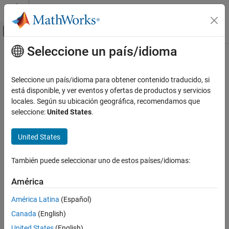
Saltar al contenido
Centro de ayuda de MATLAB
Mostrar/ocultar menú de navegación
Seleccione un país/idioma
Contenido principal
Inicio de Documentación
Seleccione un país/idioma para obtener contenido traducido, si
está disponible, y ver eventos y ofertas de productos y servicios
locales. Según su ubicación geográfica, recomendamos que
¿Qué tan útil fue esta traducción?
seleccione:
United States
.
United States
También puede seleccionar uno de estos países/idiomas:
América
América Latina
(Español)
Canada
(English)
United States
(English)