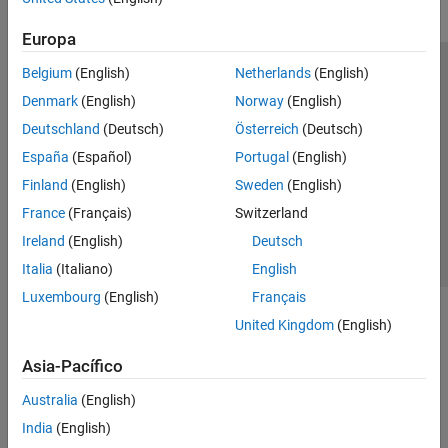
Europa
Belgium
(English)
Netherlands
(English)
Centro de confianza
Marcas comerciales
Denmark
(English)
Norway
(English)
Política de privacidad
Antipiratería
Estado de las aplicaciones
Deutschland
(Deutsch)
Österreich
(Deutsch)
Información de contacto
España
(Español)
Portugal
(English)
© 1994-2026 The MathWorks, Inc.
Finland
(English)
Sweden
(English)
France
(Français)
Switzerland
Seleccione un
España
Ireland
(English)
Deutsch
Italia
(Italiano)
English
Luxembourg
(English)
Français
United Kingdom
(English)
Asia-Pacífico
Australia
(English)
India
(English)