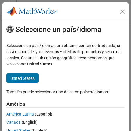
Saltar al contenido
Centro de ayuda de MATLAB
Mostrar/ocultar menú de navegación
Seleccione un país/idioma
Contenido principal
Inicio de Documentación
Seleccione un país/idioma para obtener contenido traducido, si
está disponible, y ver eventos y ofertas de productos y servicios
locales. Según su ubicación geográfica, recomendamos que
¿Qué tan útil fue esta traducción?
seleccione:
United States
.
United States
También puede seleccionar uno de estos países/idiomas:
América
América Latina
(Español)
Canada
(English)
United States
(English)