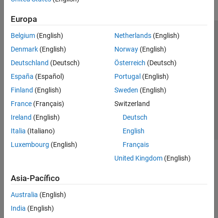
Europa
Belgium
(English)
Netherlands
(English)
Centro de confianza
Marcas comerciales
Denmark
(English)
Norway
(English)
Política de privacidad
Antipiratería
Estado de las aplicaciones
Deutschland
(Deutsch)
Österreich
(Deutsch)
Información de contacto
España
(Español)
Portugal
(English)
© 1994-2026 The MathWorks, Inc.
Finland
(English)
Sweden
(English)
France
(Français)
Switzerland
Seleccione un
España
Ireland
(English)
Deutsch
Italia
(Italiano)
English
Luxembourg
(English)
Français
United Kingdom
(English)
Asia-Pacífico
Australia
(English)
India
(English)