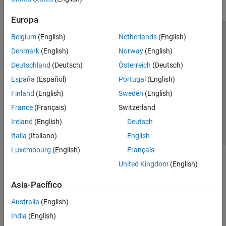
Europa
Belgium
(English)
Netherlands
(English)
Centro de confianza
Marcas comerciales
Denmark
(English)
Norway
(English)
Política de privacidad
Antipiratería
Estado de las aplicaciones
Deutschland
(Deutsch)
Österreich
(Deutsch)
Información de contacto
España
(Español)
Portugal
(English)
© 1994-2026 The MathWorks, Inc.
Finland
(English)
Sweden
(English)
France
(Français)
Switzerland
Seleccione un
España
Ireland
(English)
Deutsch
Italia
(Italiano)
English
Luxembourg
(English)
Français
United Kingdom
(English)
Asia-Pacífico
Australia
(English)
India
(English)