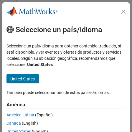
Saltar al contenido
Centro de ayuda de MATLAB
Mostrar/ocultar menú de navegación
Seleccione un país/idioma
Contenido principal
Inicio de Documentación
Seleccione un país/idioma para obtener contenido traducido, si
está disponible, y ver eventos y ofertas de productos y servicios
locales. Según su ubicación geográfica, recomendamos que
¿Qué tan útil fue esta traducción?
seleccione:
United States
.
United States
También puede seleccionar uno de estos países/idiomas:
América
América Latina
(Español)
Canada
(English)
United States
(English)