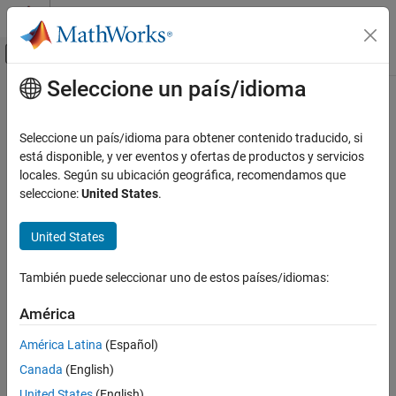
Saltar al contenido
Centro de ayuda de MATLAB
Mostrar/ocultar menú de navegación
Seleccione un país/idioma
Contenido principal
Inicio de Documentación
Seleccione un país/idioma para obtener contenido traducido, si
está disponible, y ver eventos y ofertas de productos y servicios
locales. Según su ubicación geográfica, recomendamos que
¿Qué tan útil fue esta traducción?
seleccione:
United States
.
United States
También puede seleccionar uno de estos países/idiomas:
América
América Latina
(Español)
Canada
(English)
United States
(English)