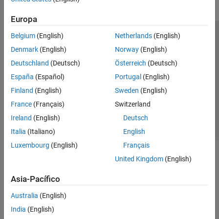
Europa
Belgium
(English)
Netherlands
(English)
Centro de confianza
Marcas comerciales
Denmark
(English)
Norway
(English)
Política de privacidad
Antipiratería
Estado de las aplicaciones
Deutschland
(Deutsch)
Österreich
(Deutsch)
Información de contacto
España
(Español)
Portugal
(English)
© 1994-2026 The MathWorks, Inc.
Finland
(English)
Sweden
(English)
France
(Français)
Switzerland
Seleccione un
España
Ireland
(English)
Deutsch
Italia
(Italiano)
English
Luxembourg
(English)
Français
United Kingdom
(English)
Asia-Pacífico
Australia
(English)
India
(English)