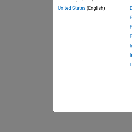
United States
(English)
F
F
I
I