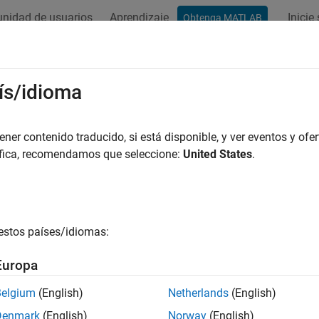
nidad de usuarios
Aprendizaje
Inicie
Obtenga MATLAB
ación
Ejemplos
Funciones
Bloques
Apps
Vídeos
ís/idioma
er contenido traducido, si está disponible, y ver eventos y ofer
¿Qué tan útil fue esta traducc
áfica, recomendamos que seleccione:
United States
.
estos países/idiomas:
Europa
Belgium
(English)
Netherlands
(English)
Denmark
(English)
Norway
(English)