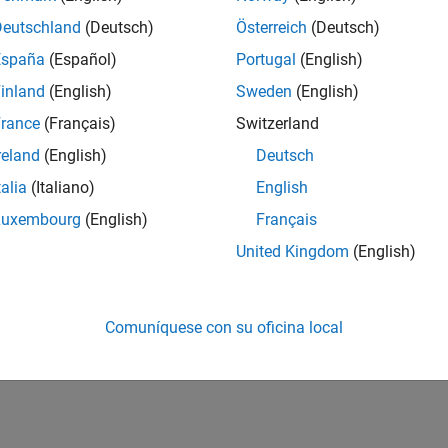
Deutschland
(Deutsch)
Österreich
(Deutsch)
España
(Español)
Portugal
(English)
inland
(English)
Sweden
(English)
rance
(Français)
Switzerland
reland
(English)
Deutsch
talia
(Italiano)
English
Luxembourg
(English)
Français
United Kingdom
(English)
Comuníquese con su oficina local