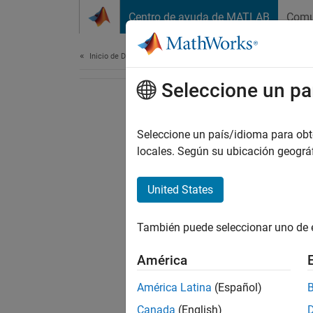
Saltar al contenido
Centro de ayuda de MATLAB
Comu
Document
Inicio de Documentación
Seleccione un pa
Seleccione un país/idioma para obten
locales. Según su ubicación geogr
United States
También puede seleccionar uno de 
América
América Latina
(Español)
Canada
(English)