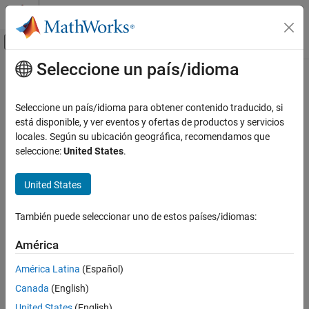
Saltar al contenido
Centro de ayuda de MATLAB
Mostrar/ocultar menú de navegación
Seleccione un país/idioma
Contenido principal
Inicio de Documentación
Seleccione un país/idioma para obtener contenido traducido, si
está disponible, y ver eventos y ofertas de productos y servicios
locales. Según su ubicación geográfica, recomendamos que
¿Qué tan útil fue esta traducción?
seleccione:
United States
.
United States
También puede seleccionar uno de estos países/idiomas:
América
América Latina
(Español)
Canada
(English)
United States
(English)