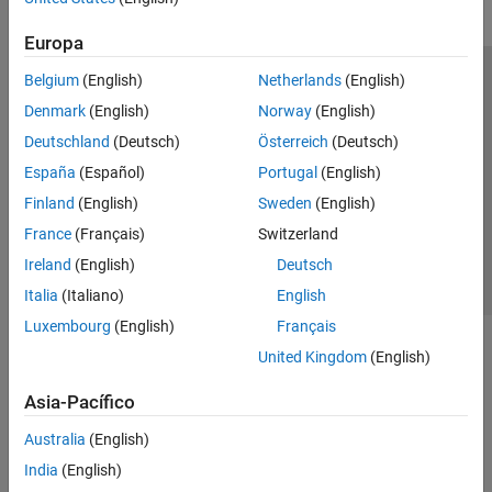
Europa
Belgium
(English)
Netherlands
(English)
Centro de confianza
Marcas comerciales
Denmark
(English)
Norway
(English)
Política de privacidad
Antipiratería
Estado de las aplicaciones
Deutschland
(Deutsch)
Österreich
(Deutsch)
Información de contacto
España
(Español)
Portugal
(English)
© 1994-2026 The MathWorks, Inc.
Finland
(English)
Sweden
(English)
France
(Français)
Switzerland
Seleccione un
España
Ireland
(English)
Deutsch
Italia
(Italiano)
English
Luxembourg
(English)
Français
United Kingdom
(English)
Asia-Pacífico
Australia
(English)
India
(English)