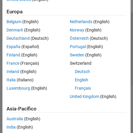
Europa
Belgium
(English)
Netherlands
(English)
Centro de confianza
Marcas comerciales
Denmark
(English)
Norway
(English)
Política de privacidad
Antipiratería
Estado de las aplicaciones
Deutschland
(Deutsch)
Österreich
(Deutsch)
Información de contacto
España
(Español)
Portugal
(English)
© 1994-2026 The MathWorks, Inc.
Finland
(English)
Sweden
(English)
France
(Français)
Switzerland
Seleccione un
España
Ireland
(English)
Deutsch
Italia
(Italiano)
English
Luxembourg
(English)
Français
United Kingdom
(English)
Asia-Pacífico
Australia
(English)
India
(English)