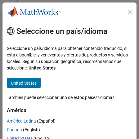
Saltar al contenido
Centro de ayuda de MATLAB
Mostrar/ocultar menú de navegación
Seleccione un país/idioma
Contenido principal
Inicio de Documentación
Seleccione un país/idioma para obtener contenido traducido, si
está disponible, y ver eventos y ofertas de productos y servicios
locales. Según su ubicación geográfica, recomendamos que
¿Qué tan útil fue esta traducción?
seleccione:
United States
.
United States
También puede seleccionar uno de estos países/idiomas:
América
América Latina
(Español)
Canada
(English)
United States
(English)