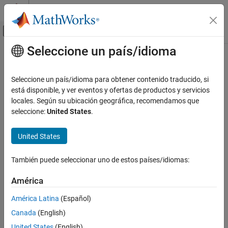
Saltar al contenido
Centro de ayuda de MATLAB
Mostrar/ocultar menú de navegación
Seleccione un país/idioma
Contenido principal
Inicio de Documentación
Seleccione un país/idioma para obtener contenido traducido, si
está disponible, y ver eventos y ofertas de productos y servicios
locales. Según su ubicación geográfica, recomendamos que
¿Qué tan útil fue esta traducción?
seleccione:
United States
.
United States
También puede seleccionar uno de estos países/idiomas:
América
América Latina
(Español)
Canada
(English)
United States
(English)