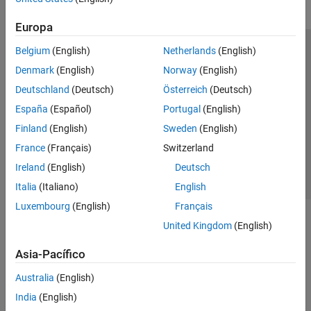
Europa
Belgium
(English)
Netherlands
(English)
Centro de confianza
Marcas comerciales
Denmark
(English)
Norway
(English)
Política de privacidad
Antipiratería
Estado de las aplicaciones
Deutschland
(Deutsch)
Österreich
(Deutsch)
Información de contacto
España
(Español)
Portugal
(English)
© 1994-2026 The MathWorks, Inc.
Finland
(English)
Sweden
(English)
France
(Français)
Switzerland
Seleccione un
España
Ireland
(English)
Deutsch
Italia
(Italiano)
English
Luxembourg
(English)
Français
United Kingdom
(English)
Asia-Pacífico
Australia
(English)
India
(English)