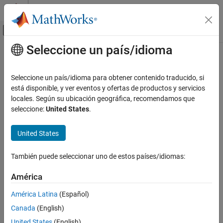
Saltar al contenido
Centro de ayuda de MATLAB
Mostrar/ocultar menú de navegación
Seleccione un país/idioma
Contenido principal
Inicio de Documentación
Seleccione un país/idioma para obtener contenido traducido, si
está disponible, y ver eventos y ofertas de productos y servicios
locales. Según su ubicación geográfica, recomendamos que
¿Qué tan útil fue esta traducción?
seleccione:
United States
.
United States
También puede seleccionar uno de estos países/idiomas:
América
América Latina
(Español)
Canada
(English)
United States
(English)