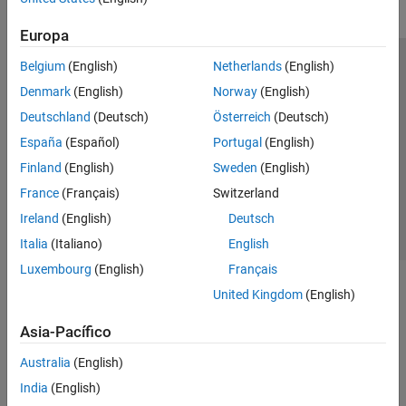
Europa
Belgium
(English)
Netherlands
(English)
Centro de confianza
Marcas comerciales
Denmark
(English)
Norway
(English)
Política de privacidad
Antipiratería
Estado de las aplicaciones
Deutschland
(Deutsch)
Österreich
(Deutsch)
Información de contacto
España
(Español)
Portugal
(English)
© 1994-2026 The MathWorks, Inc.
Finland
(English)
Sweden
(English)
France
(Français)
Switzerland
Seleccione un
España
Ireland
(English)
Deutsch
Italia
(Italiano)
English
Luxembourg
(English)
Français
United Kingdom
(English)
Asia-Pacífico
Australia
(English)
India
(English)