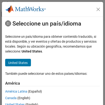
Saltar al contenido
Centro de ayuda de MATLAB
Mostrar/ocultar menú de navegación
Seleccione un país/idioma
Contenido principal
Inicio de Documentación
Seleccione un país/idioma para obtener contenido traducido, si
está disponible, y ver eventos y ofertas de productos y servicios
locales. Según su ubicación geográfica, recomendamos que
¿Qué tan útil fue esta traducción?
seleccione:
United States
.
United States
También puede seleccionar uno de estos países/idiomas:
América
América Latina
(Español)
Canada
(English)
United States
(English)