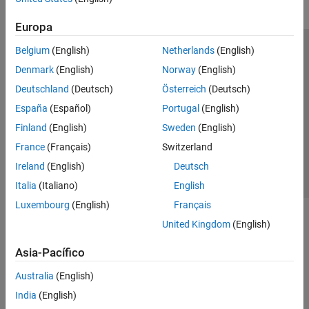
Europa
Belgium
(English)
Netherlands
(English)
Centro de confianza
Marcas comerciales
Denmark
(English)
Norway
(English)
Política de privacidad
Antipiratería
Estado de las aplicaciones
Deutschland
(Deutsch)
Österreich
(Deutsch)
Información de contacto
España
(Español)
Portugal
(English)
© 1994-2026 The MathWorks, Inc.
Finland
(English)
Sweden
(English)
France
(Français)
Switzerland
Seleccione un
España
Ireland
(English)
Deutsch
Italia
(Italiano)
English
Luxembourg
(English)
Français
United Kingdom
(English)
Asia-Pacífico
Australia
(English)
India
(English)