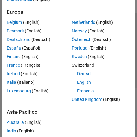
Europa
Belgium
(English)
Netherlands
(English)
Centro de confianza
Marcas comerciales
Denmark
(English)
Norway
(English)
Política de privacidad
Antipiratería
Estado de las aplicaciones
Deutschland
(Deutsch)
Österreich
(Deutsch)
Información de contacto
España
(Español)
Portugal
(English)
© 1994-2026 The MathWorks, Inc.
Finland
(English)
Sweden
(English)
France
(Français)
Switzerland
Seleccione un
España
Ireland
(English)
Deutsch
Italia
(Italiano)
English
Luxembourg
(English)
Français
United Kingdom
(English)
Asia-Pacífico
Australia
(English)
India
(English)