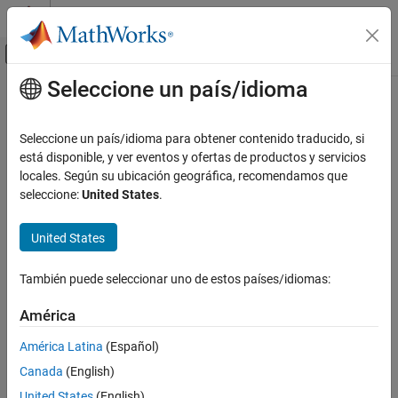
Saltar al contenido
Centro de ayuda de MATLAB
Mostrar/ocultar menú de navegación
Seleccione un país/idioma
Contenido principal
Inicio de Documentación
Application Deployment
Seleccione un país/idioma para obtener contenido traducido, si
está disponible, y ver eventos y ofertas de productos y servicios
How useful was this information?
locales. Según su ubicación geográfica, recomendamos que
seleccione:
United States
.
United States
También puede seleccionar uno de estos países/idiomas:
América
América Latina
(Español)
Canada
(English)
United States
(English)