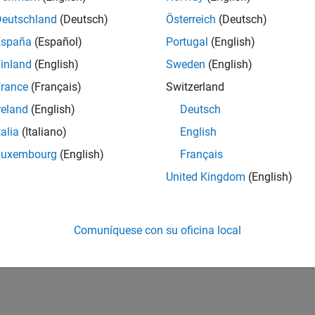
Deutschland
(Deutsch)
Österreich
(Deutsch)
España
(Español)
Portugal
(English)
inland
(English)
Sweden
(English)
rance
(Français)
Switzerland
reland
(English)
Deutsch
talia
(Italiano)
English
Luxembourg
(English)
Français
United Kingdom
(English)
Comuníquese con su oficina local