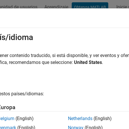
nidad de usuarios
Aprendizaje
Inicie
Obtenga MATLAB
ation
Examples
Functions
Blocks
Apps
Videos
ís/idioma
er contenido traducido, si está disponible, y ver eventos y ofer
How useful was this informat
áfica, recomendamos que seleccione:
United States
.
estos países/idiomas:
Europa
Belgium
(English)
Netherlands
(English)
Denmark
(English)
Norway
(English)