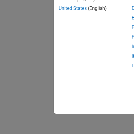
United States
(English)
F
F
I
I