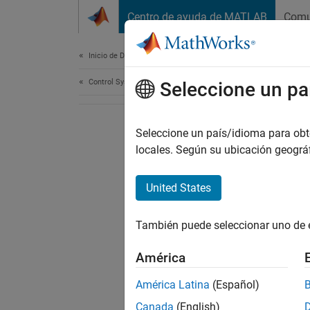
Saltar al contenido
Centro de ayuda de MATLAB
Comu
Document
Inicio de Documentación
Control Systems
Seleccione un pa
Seleccione un país/idioma para obten
locales. Según su ubicación geogr
United States
También puede seleccionar uno de 
América
América Latina
(Español)
Canada
(English)