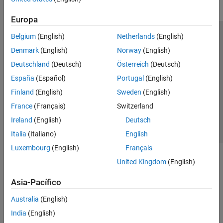
Europa
Belgium
(English)
Netherlands
(English)
Centro de confianza
Marcas comerciales
Denmark
(English)
Norway
(English)
Política de privacidad
Antipiratería
Estado de las aplicaciones
Deutschland
(Deutsch)
Österreich
(Deutsch)
Información de contacto
España
(Español)
Portugal
(English)
© 1994-2026 The MathWorks, Inc.
Finland
(English)
Sweden
(English)
France
(Français)
Switzerland
Seleccione un
España
Ireland
(English)
Deutsch
Italia
(Italiano)
English
Luxembourg
(English)
Français
United Kingdom
(English)
Asia-Pacífico
Australia
(English)
India
(English)