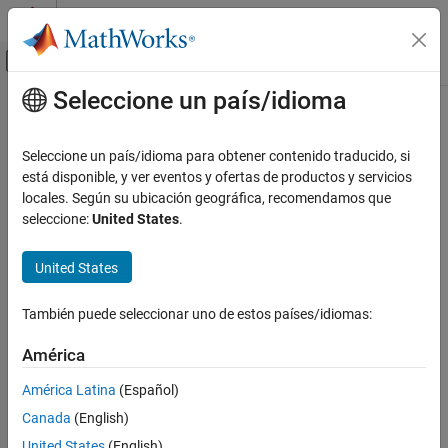
Saltar al contenido
Centro de ayuda de MATLAB
Mostrar/ocultar menú de navegación
Seleccione un país/idioma
Contenido principal
Inicio de Documentación
Control Systems
Seleccione un país/idioma para obtener contenido traducido, si
está disponible, y ver eventos y ofertas de productos y servicios
locales. Según su ubicación geográfica, recomendamos que
How useful was this information?
seleccione:
United States
.
United States
También puede seleccionar uno de estos países/idiomas:
América
América Latina
(Español)
Canada
(English)
United States
(English)