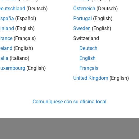
Deutschland
(Deutsch)
Österreich
(Deutsch)
España
(Español)
Portugal
(English)
inland
(English)
Sweden
(English)
rance
(Français)
Switzerland
reland
(English)
Deutsch
talia
(Italiano)
English
Luxembourg
(English)
Français
United Kingdom
(English)
Comuníquese con su oficina local