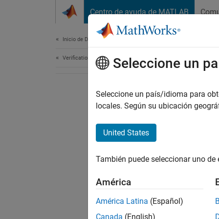
Saltar al contenido
Centro de ayuda de MATLAB
Comu
Document
Inicio de Documentación
Verification, Validation, and Test
Seleccione un pa
Seleccione un país/idioma para obten
locales. Según su ubicación geogr
United States
También puede seleccionar uno de 
América
América Latina
(Español)
Canada
(English)