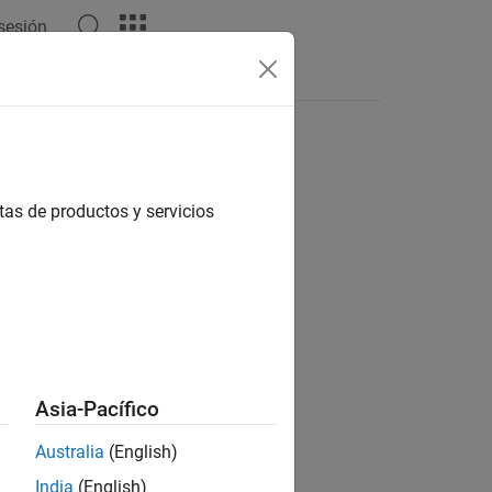
 sesión
Videos
Answers
tas de productos y servicios
ion?
Asia-Pacífico
Australia
(English)
India
(English)