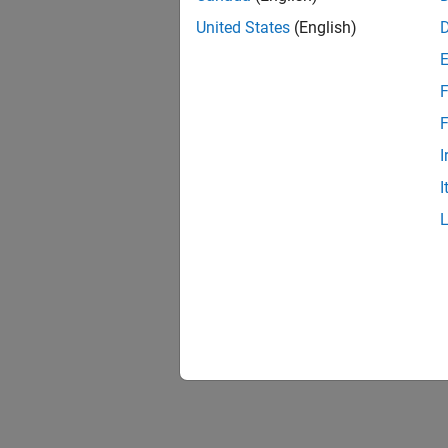
United States
(English)
F
F
I
I