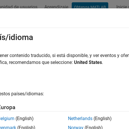
nidad de usuarios
Aprendizaje
Inicie
Obtenga MATLAB
ation
Examples
Functions
Model Settings
Apps
ís/idioma
er contenido traducido, si está disponible, y ver eventos y ofer
How useful was this informat
áfica, recomendamos que seleccione:
United States
.
estos países/idiomas:
Europa
Belgium
(English)
Netherlands
(English)
Denmark
(English)
Norway
(English)