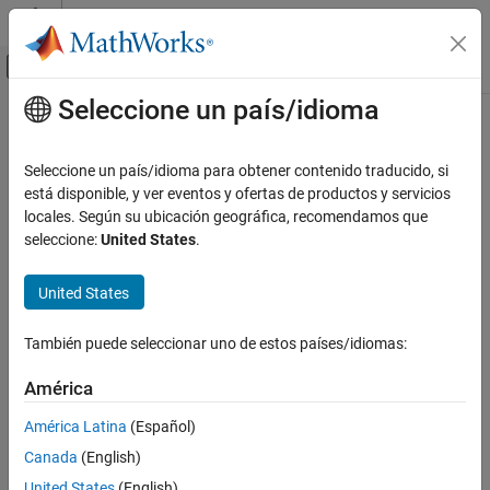
Saltar al contenido
Centro de ayuda de MATLAB
Mostrar/ocultar menú de navegación
Seleccione un país/idioma
Contenido principal
Inicio de Documentación
Control Systems
Seleccione un país/idioma para obtener contenido traducido, si
está disponible, y ver eventos y ofertas de productos y servicios
locales. Según su ubicación geográfica, recomendamos que
How useful was this information?
seleccione:
United States
.
United States
También puede seleccionar uno de estos países/idiomas:
América
América Latina
(Español)
Canada
(English)
United States
(English)