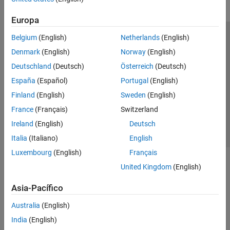
Europa
Belgium
(English)
Netherlands
(English)
Centro de confianza
Marcas comerciales
Denmark
(English)
Norway
(English)
Política de privacidad
Antipiratería
Estado de las aplicaciones
Deutschland
(Deutsch)
Österreich
(Deutsch)
Información de contacto
España
(Español)
Portugal
(English)
© 1994-2026 The MathWorks, Inc.
Finland
(English)
Sweden
(English)
France
(Français)
Switzerland
Seleccione un
España
Ireland
(English)
Deutsch
Italia
(Italiano)
English
Luxembourg
(English)
Français
United Kingdom
(English)
Asia-Pacífico
Australia
(English)
India
(English)