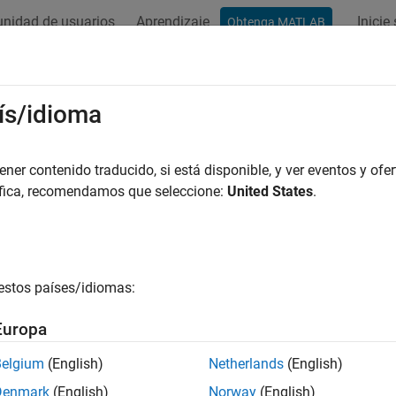
nidad de usuarios
Aprendizaje
Inicie
Obtenga MATLAB
ation
Examples
Functions
Blocks
Apps
Videos
ís/idioma
er contenido traducido, si está disponible, y ver eventos y ofer
How useful was this informat
áfica, recomendamos que seleccione:
United States
.
estos países/idiomas:
Europa
Belgium
(English)
Netherlands
(English)
Denmark
(English)
Norway
(English)