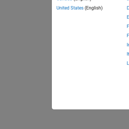
United States
(English)
F
F
I
I