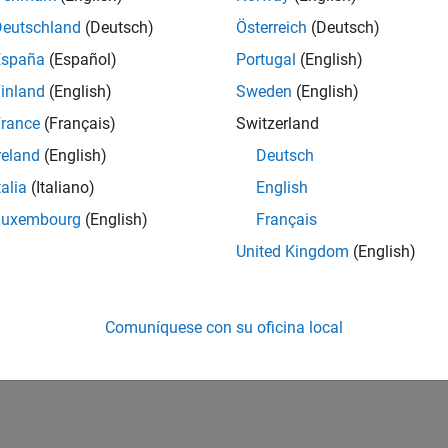
Deutschland
(Deutsch)
Österreich
(Deutsch)
España
(Español)
Portugal
(English)
inland
(English)
Sweden
(English)
rance
(Français)
Switzerland
reland
(English)
Deutsch
talia
(Italiano)
English
Luxembourg
(English)
Français
United Kingdom
(English)
Comuníquese con su oficina local