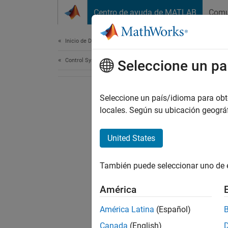
Saltar al contenido
Centro de ayuda de MATLAB
Comu
Document
Inicio de Documentación
Control Systems
Seleccione un pa
Seleccione un país/idioma para obten
locales. Según su ubicación geogr
United States
También puede seleccionar uno de 
América
América Latina
(Español)
Canada
(English)