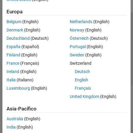
Europa
Belgium
(English)
Netherlands
(English)
Centro de confianza
Marcas comerciales
Denmark
(English)
Norway
(English)
Política de privacidad
Antipiratería
Estado de las aplicaciones
Deutschland
(Deutsch)
Österreich
(Deutsch)
Información de contacto
España
(Español)
Portugal
(English)
© 1994-2026 The MathWorks, Inc.
Finland
(English)
Sweden
(English)
France
(Français)
Switzerland
Seleccione un
España
Ireland
(English)
Deutsch
Italia
(Italiano)
English
Luxembourg
(English)
Français
United Kingdom
(English)
Asia-Pacífico
Australia
(English)
India
(English)