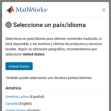
Saltar al contenido
Centro de ayuda de MATLAB
Mostrar/ocultar menú de navegación
Seleccione un país/idioma
Contenido principal
Inicio de Documentación
Control Systems
Seleccione un país/idioma para obtener contenido traducido, si
está disponible, y ver eventos y ofertas de productos y servicios
locales. Según su ubicación geográfica, recomendamos que
How useful was this information?
seleccione:
United States
.
United States
También puede seleccionar uno de estos países/idiomas:
América
América Latina
(Español)
Canada
(English)
United States
(English)