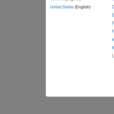
United States
(English)
F
F
I
I