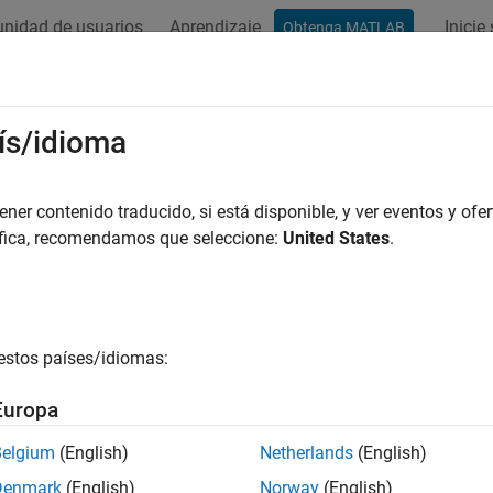
nidad de usuarios
Aprendizaje
Inicie
Obtenga MATLAB
ation
Examples
Functions
Blocks
Apps
Videos
ís/idioma
er contenido traducido, si está disponible, y ver eventos y ofer
How useful was this informat
áfica, recomendamos que seleccione:
United States
.
estos países/idiomas:
Europa
Belgium
(English)
Netherlands
(English)
Denmark
(English)
Norway
(English)