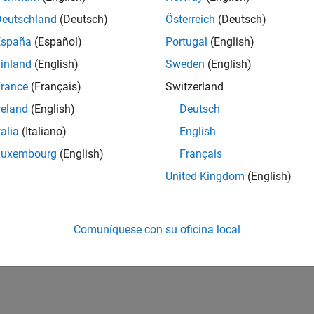
Deutschland
(Deutsch)
Österreich
(Deutsch)
España
(Español)
Portugal
(English)
inland
(English)
Sweden
(English)
rance
(Français)
Switzerland
reland
(English)
Deutsch
talia
(Italiano)
English
Luxembourg
(English)
Français
United Kingdom
(English)
Comuníquese con su oficina local