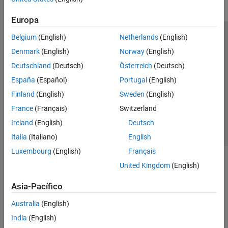
Europa
Belgium
(English)
Netherlands
(English)
Centro de confianza
Marcas comerciales
Denmark
(English)
Norway
(English)
Política de privacidad
Antipiratería
Estado de las aplicaciones
Deutschland
(Deutsch)
Österreich
(Deutsch)
Información de contacto
España
(Español)
Portugal
(English)
© 1994-2026 The MathWorks, Inc.
Finland
(English)
Sweden
(English)
France
(Français)
Switzerland
Seleccione un
España
Ireland
(English)
Deutsch
Italia
(Italiano)
English
Luxembourg
(English)
Français
United Kingdom
(English)
Asia-Pacífico
Australia
(English)
India
(English)