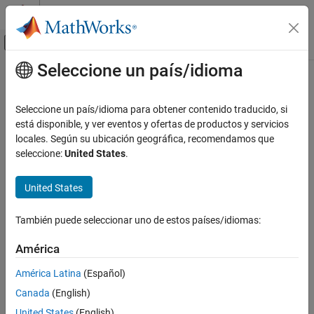
Saltar al contenido
Centro de ayuda de MATLAB
Mostrar/ocultar menú de navegación
Seleccione un país/idioma
Contenido principal
Inicio de Documentación
Verificación, validación y pruebas
Seleccione un país/idioma para obtener contenido traducido, si
está disponible, y ver eventos y ofertas de productos y servicios
locales. Según su ubicación geográfica, recomendamos que
¿Qué tan útil fue esta traducción?
seleccione:
United States
.
United States
También puede seleccionar uno de estos países/idiomas:
América
América Latina
(Español)
Canada
(English)
United States
(English)