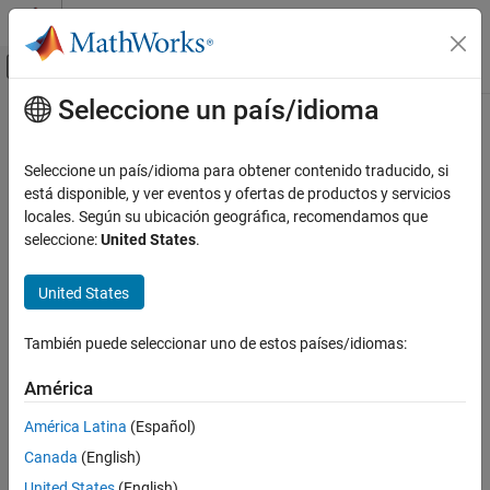
Saltar al contenido
Centro de ayuda de MATLAB
Mostrar/ocultar menú de navegación
Seleccione un país/idioma
Contenido principal
Inicio de Documentación
Real-Time Simulation and Testing
Seleccione un país/idioma para obtener contenido traducido, si
está disponible, y ver eventos y ofertas de productos y servicios
locales. Según su ubicación geográfica, recomendamos que
How useful was this information?
seleccione:
United States
.
United States
También puede seleccionar uno de estos países/idiomas:
América
América Latina
(Español)
Canada
(English)
United States
(English)