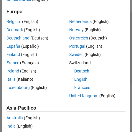
Europa
Belgium
(English)
Netherlands
(English)
Centro de confianza
Marcas comerciales
Denmark
(English)
Norway
(English)
Política de privacidad
Antipiratería
Estado de las aplicaciones
Deutschland
(Deutsch)
Österreich
(Deutsch)
Información de contacto
España
(Español)
Portugal
(English)
© 1994-2026 The MathWorks, Inc.
Finland
(English)
Sweden
(English)
France
(Français)
Switzerland
Seleccione un
España
Ireland
(English)
Deutsch
Italia
(Italiano)
English
Luxembourg
(English)
Français
United Kingdom
(English)
Asia-Pacífico
Australia
(English)
India
(English)